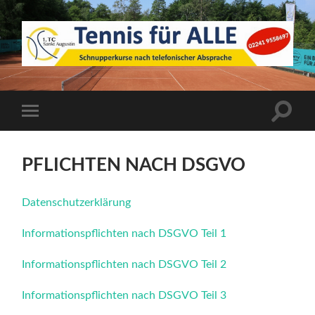
1.
TC
Sankt
Augustin
Suchfe
Mobile-
ein-/a
Menü
ein-/ausblenden
PFLICHTEN NACH DSGVO
Datenschutzerklärung
Informationspflichten nach DSGVO Teil 1
Informationspflichten nach DSGVO Teil 2
Informationspflichten nach DSGVO Teil 3