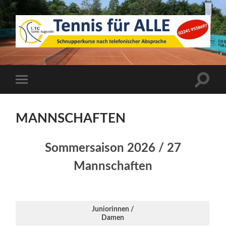
1.
TC
Sankt
Augustin
Suchfe
Mobile-
ein-/a
Menü
ein-/ausblenden
MANNSCHAFTEN
Sommersaison 2026 / 27
Mannschaften
Juniorinnen /
Damen