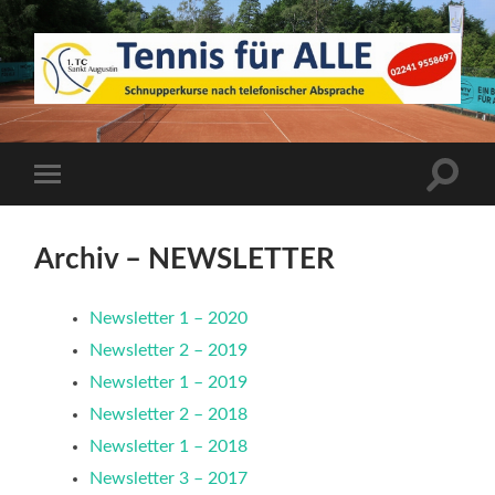
1.
TC
Sankt
Augustin
Suchfe
Mobile-
ein-/a
Menü
ein-/ausblenden
Archiv – NEWSLETTER
Newsletter 1 – 2020
Newsletter 2 – 2019
Newsletter 1 – 2019
Newsletter 2 – 2018
Newsletter 1 – 2018
Newsletter 3 – 2017