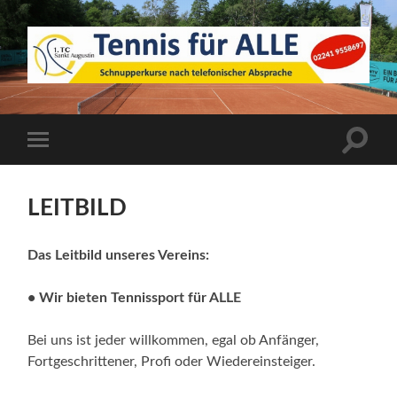
1.
TC
Sankt
Augustin
Suchfe
Mobile-
ein-/a
Menü
ein-/ausblenden
LEITBILD
Das Leitbild unseres Vereins:
• Wir bieten Tennissport für ALLE
Bei uns ist jeder willkommen, egal ob Anfänger,
Fortgeschrittener, Profi oder Wiedereinsteiger.